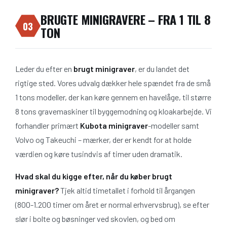
BRUGTE MINIGRAVERE – FRA 1 TIL 8
03
TON
Leder du efter en
brugt minigraver
, er du landet det
rigtige sted. Vores udvalg dækker hele spændet fra de små
1 tons modeller, der kan køre gennem en havelåge, til større
8 tons gravemaskiner til byggemodning og kloakarbejde. Vi
forhandler primært
Kubota minigraver
-modeller samt
Volvo og Takeuchi – mærker, der er kendt for at holde
værdien og køre tusindvis af timer uden dramatik.
Hvad skal du kigge efter, når du køber brugt
minigraver?
Tjek altid timetallet i forhold til årgangen
(800-1.200 timer om året er normal erhvervsbrug), se efter
slør i bolte og bøsninger ved skovlen, og bed om