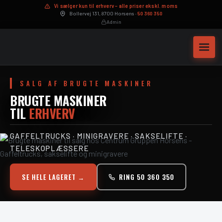
Vi sælger kun til erhverv – alle priser ekskl. moms
Bollervej 131, 8700 Horsens ·
50 360 350
Admin
SALG AF BRUGTE MASKINER
BRUGTE MASKINER
TIL
ERHVERV
GAFFELTRUCKS · MINIGRAVERE · SAKSELIFTE ·
TELESKOPLÆSSERE
Maskinservice
SE HELE LAGERET →
RING 50 360 350
Hydraulikslanger på mål
Byttepris – sælg din maskine
Leasingberegner