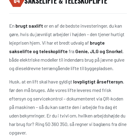
SAKSELIFTE & TELESKOPLIFTE
04
En
brugt saxlift
er en af de bedste investeringer, du kan
gøre, hvis du jævnligt arbejder i højden – den tjener hurtigt
lejeprisen hjem. Vi har et bredt udvalg af
brugte
sakselifte og teleskoplifte
fra
Genie, JLG og Snorkel
,
både elektriske modeller til indendørs brug på jævne gulve
og dieseldrevne terrængående lifte til byggepladsen.
Husk, at en lift skal have gyldigt
lovpligtigt årseftersyn
,
før den må bruges. Alle vores lifte leveres med frisk
eftersyn og servicekontrol – dokumenteret via QR-koden
på maskinen – så du kan sætte den i arbejde fra dag ét
uden bekymringer. Er du i tvivl om, hvilken arbejdshøjde du
har brug for? Ring 50 360 350, så regner vi baglæns fra dine
opgaver.