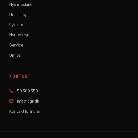
Nye maskiner
Udlejning
Byttepris
Nyt udstyr
Service
Om os
KONTAKT
50 360 350
info@cgr.dk
Kontaktformular