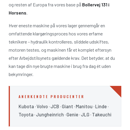
og resten af Europa fra vores base på
Bollervej 131 i
Horsens
.
Hver eneste maskine på vores lager gennemgår en
omfattende klargøringsproces hos vores erfarne
teknikere – hydraulik kontrolleres, sliddele udskiftes,
motoren testes, og maskinen får et komplet eftersyn
efter Arbejdstilsynets gældende krav. Det betyder, at du
kan tage din nye brugte maskine i brug fra dag ét uden
bekymringer.
ANERKENDTE PRODUCENTER
Kubota · Volvo · JCB · Giant · Manitou · Linde ·
Toyota · Jungheinrich · Genie · JLG · Takeuchi