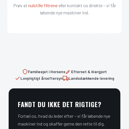
Prøv at
nulstille filtrene
eller kontakt os direkte – vi får
løbende nye maskiner ind.
Familieejet i Horsens
Efterset & klargjort
Lovpligtigt årseftersyn
Landsdækkende levering
FANDT DU IKKE DET RIGTIGE?
Fortæl os, hvad du leder efter – vi får løbende nye
maskiner ind og skaffer gerne den rette til dig.