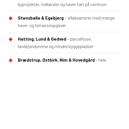
byprojekter, indkørsler og haver tæt på centrum
Stensballe & Egebjerg
– villakvarterer med mange
have- og terrasseopgaver
Hatting, Lund & Gedved
– parcelhuse,
landejendomme og mindre byggepladser
Brædstrup, Østbirk, Nim & Hovedgård
– hele
oplandet vest og nord for Horsens
Bor du uden for kommunen, dækker vi også
Vejle,
Juelsminde, Hedensted, Tørring og Glud
– se den fulde
dækning på vores side om
maskinudlejning
.
DET KAN DU
LEJE
HOS OS I HORSENS
03