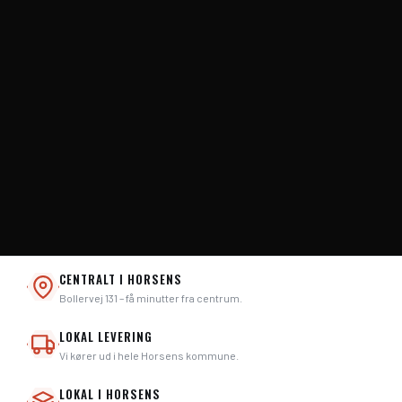
CENTRALT I HORSENS
Bollervej 131 – få minutter fra centrum.
LOKAL LEVERING
Vi kører ud i hele Horsens kommune.
LOKAL I HORSENS