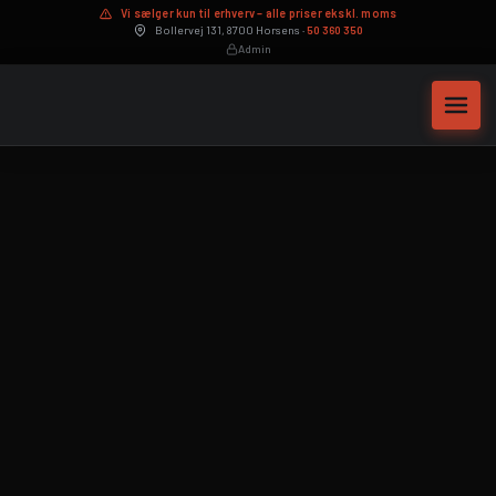
Vi sælger kun til erhverv – alle priser ekskl. moms
Bollervej 131, 8700 Horsens ·
50 360 350
Admin
Maskinservice
Hydraulikslanger på mål
Byttepris – sælg din maskine
Leasingberegner