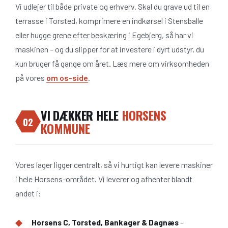
Vi udlejer til både private og erhverv. Skal du grave ud til en
terrasse i Torsted, komprimere en indkørsel i Stensballe
eller hugge grene efter beskæring i Egebjerg, så har vi
maskinen – og du slipper for at investere i dyrt udstyr, du
kun bruger få gange om året. Læs mere om virksomheden
på vores
om os-side
.
VI DÆKKER HELE
HORSENS
02
KOMMUNE
Vores lager ligger centralt, så vi hurtigt kan levere maskiner
i hele Horsens-området. Vi leverer og afhenter blandt
andet i:
Horsens C, Torsted, Bankager & Dagnæs
–