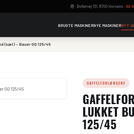
Bollervej 131, 8700 Horsens ·
50 3
BRUGTE MASKINER
NYE MASKINER
NYT U
nd (sæt) – Bauer GG 125/45
GAFFELFORLÆNGERE
GAFFELFO
LUKKET BU
125/45