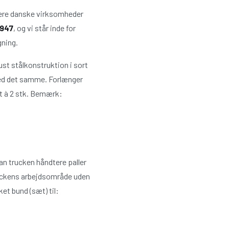
 flere danske virksomheder
1947
, og vi står inde for
gning.
st stålkonstruktion i sort
 med det samme. Forlænger
æt à 2 stk. Bemærk:
an trucken håndtere paller
truckens arbejdsområde uden
et bund (sæt) til: