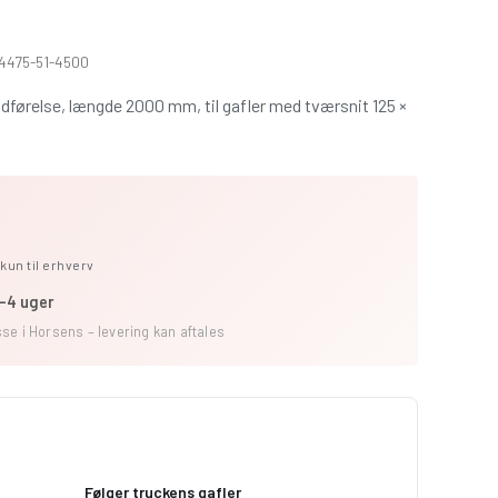
 4475-51-4500
udførelse, længde 2000 mm, til gafler med tværsnit 125 ×
kun til erhverv
3–4 uger
se i Horsens – levering kan aftales
Følger truckens gafler