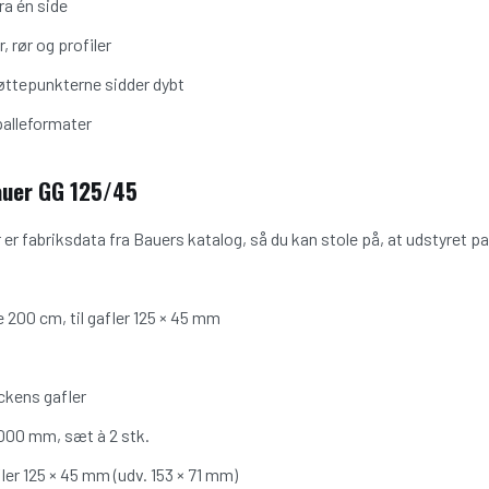
ra én side
, rør og profiler
øttepunkterne sidder dybt
palleformater
auer GG 125/45
 er fabriksdata fra Bauers katalog, så du kan stole på, at udstyret pas
200 cm, til gafler 125 × 45 mm
ckens gafler
00 mm, sæt à 2 stk.
fler 125 × 45 mm (udv. 153 × 71 mm)