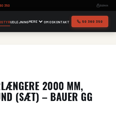
60 350
Admin
MERE
50 360 350
DSTYR
UDLEJNING
OM OS
KONTAKT
RLÆNGERE 2000 MM,
ND (SÆT) – BAUER GG