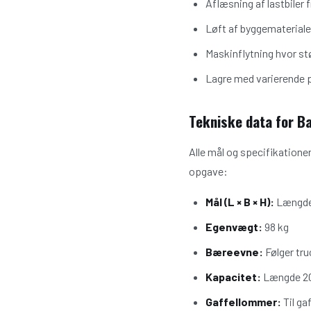
Aflæsning af lastbiler f
Løft af byggematerialer
Maskinflytning hvor st
Lagre med varierende 
Tekniske data for B
Alle mål og specifikationer
opgave:
Mål (L × B × H):
Længde 
Egenvægt:
98 kg
Bæreevne:
Følger tru
Kapacitet:
Længde 20
Gaffellommer:
Til ga