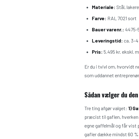
Materiale:
Stål, lakere
Farve:
RAL 7021 sort
Bauer varenr.:
4475-
Leveringstid:
ca. 3–4
Pris:
5.495 kr. ekskl.
Er du i tvivl om, hvorvidt 
som uddannet entreprenørm
Sådan vælger du den
Tre ting afgør valget:
1) G
præcist til gaflen, hverken
egne gaffelmål og får vist
gafler dække mindst 60 % 