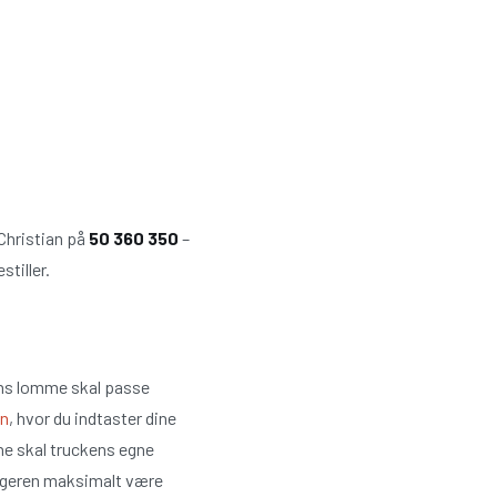
 Christian på
50 360 350
–
tiller.
ens lomme skal passe
en
, hvor du indtaster dine
ne skal truckens egne
ængeren maksimalt være