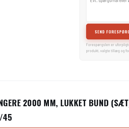
SEND FORESPØR
Forespørgslen er uforplig
produkt, valgte tillæg og fo
NGERE 2000 MM, LUKKET BUND (SÆT
5/45