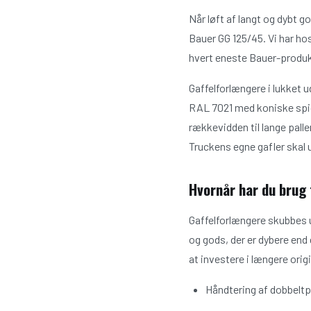
Når løft af langt og dybt g
Bauer GG 125/45. Vi har ho
hvert eneste Bauer-produkt 
Gaffelforlængere i lukket 
RAL 7021 med koniske spids
rækkevidden til lange pall
Truckens egne gafler skal
Hvornår har du brug 
Gaffelforlængere skubbes u
og gods, der er dybere end
at investere i længere orig
Håndtering af dobbeltpa