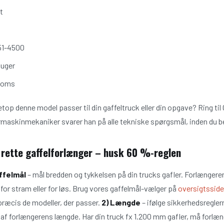
t
51-4500
 uger
 moms
netop denne model passer til din gaffeltruck eller din opgave? Ring til
askinmekaniker svarer han på alle tekniske spørgsmål, inden du bes
 rette gaffelforlænger – husk 60 %-reglen
affelmål
– mål bredden og tykkelsen på din trucks gafler. Forlænger
 for stram eller for løs. Brug vores gaffelmål-vælger på
oversigtssid
 præcis de modeller, der passer.
2) Længde
– ifølge sikkerhedsregler
af forlængerens længde. Har din truck fx 1.200 mm gafler, må forl