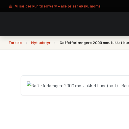
Vi sælger kun til erhverv – alle priser ekskl. moms
Forside
›
Nyt udstyr
›
Gaffelforlængere 2000 mm, lukket bu