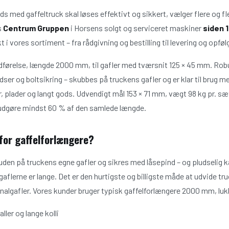
ods med gaffeltruck skal løses effektivt og sikkert, vælger flere og
s
Centrum Gruppen
i Horsens solgt og serviceret maskiner
siden 
i vores sortiment – fra rådgivning og bestilling til levering og opføl
udførelse, længde 2000 mm, til gafler med tværsnit 125 × 45 mm. Robu
er og boltsikring – skubbes på truckens gafler og er klar til brug
er, plader og langt gods. Udvendigt mål 153 × 71 mm, vægt 98 kg pr. s
 udgøre mindst 60 % af den samlede længde.
for gaffelforlængere?
den på truckens egne gafler og sikres med låsepind – og pludselig k
 gaflerne er lange. Det er den hurtigste og billigste måde at udvide 
inalgafler. Vores kunder bruger typisk gaffelforlængere 2000 mm, lukk
ller og lange kolli