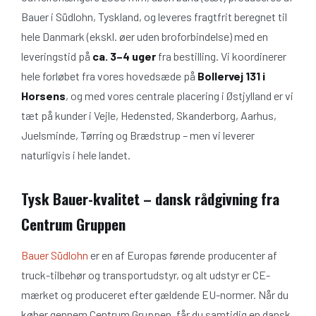
Bauer i Südlohn, Tyskland, og leveres fragtfrit beregnet til
hele Danmark (ekskl. øer uden broforbindelse) med en
leveringstid på
ca. 3–4 uger
fra bestilling. Vi koordinerer
hele forløbet fra vores hovedsæde på
Bollervej 131 i
Horsens
, og med vores centrale placering i Østjylland er vi
tæt på kunder i Vejle, Hedensted, Skanderborg, Aarhus,
Juelsminde, Tørring og Brædstrup – men vi leverer
naturligvis i hele landet.
Tysk Bauer-kvalitet – dansk rådgivning fra
Centrum Gruppen
Bauer Südlohn
er en af Europas førende producenter af
truck-tilbehør og transportudstyr, og alt udstyr er CE-
mærket og produceret efter gældende EU-normer. Når du
køber gennem Centrum Gruppen, får du samtidig en dansk