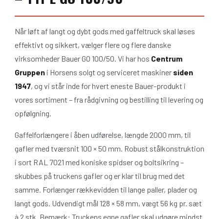
Når løft af langt og dybt gods med gaffeltruck skal løses
effektivt og sikkert, vælger flere og flere danske
virksomheder Bauer GO 100/50. Vi har hos
Centrum
Gruppen
i Horsens solgt og serviceret maskiner
siden
1947
, og vi står inde for hvert eneste Bauer-produkt i
vores sortiment – fra rådgivning og bestilling til levering og
opfølgning.
Gaffelforlængere i åben udførelse, længde 2000 mm, til
gafler med tværsnit 100 × 50 mm. Robust stålkonstruktion
i sort RAL 7021 med koniske spidser og boltsikring –
skubbes på truckens gafler og er klar til brug med det
samme. Forlænger rækkevidden til lange paller, plader og
langt gods. Udvendigt mål 128 × 58 mm, vægt 56 kg pr. sæt
à 2 stk. Bemærk: Truckens egne gafler skal udgøre mindst