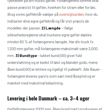
tykkelsen på din trucks gafler. Forlængerens lomme skal
passe præcist til gaflen, hverken for stram eller for løs.
Brug vores gaffelmål-vælger på
oversigtssiden
, hvor du
indtaster dine egne gaffelmål og får vist præcis de
modeller, der passer.
2) Længde
– ifølge
sikkerhedsreglerne skal truckens egne gafler dække
mindst 60 % af forlængerens længde. Har din truck fx
1.200 mm gafler, må forlængeren maksimalt være 2.000
mm.
3) Bundtype
– lukket bund (GG) giver fuld
understøtning og er bedst til løst og blandet gods, mens
åben bund (GO) er lettere og rigeligt til palleløft. Alle Bauer-
forlængere leveres parvis som sæt med låsepind og er
mærket med maksimal belastning.
Levering i hele Danmark – ca. 3–4 uger
Gaffelforlængere 2000 mm, åben bund (sæt) produceres af