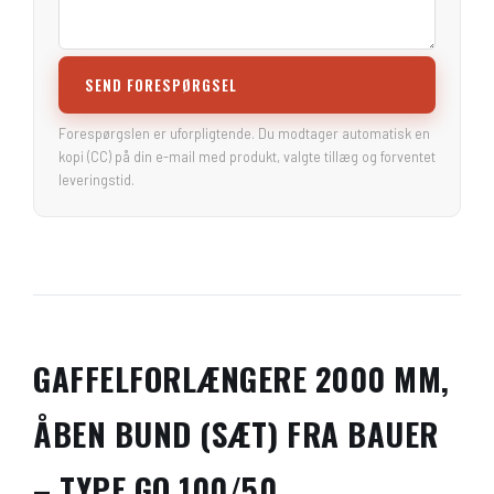
SEND FORESPØRGSEL
Forespørgslen er uforpligtende. Du modtager automatisk en
kopi (CC) på din e-mail med produkt, valgte tillæg og forventet
leveringstid.
GAFFELFORLÆNGERE 2000 MM,
ÅBEN BUND (SÆT) FRA BAUER
– TYPE GO 100/50