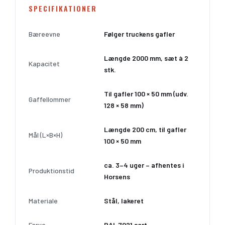
SPECIFIKATIONER
Bæreevne
Følger truckens gafler
Længde 2000 mm, sæt à 2
Kapacitet
stk.
Til gafler 100 × 50 mm (udv.
Gaffellommer
128 × 58 mm)
Længde 200 cm, til gafler
Mål (L×B×H)
100 × 50 mm
ca. 3–4 uger – afhentes i
Produktionstid
Horsens
Materiale
Stål, lakeret
Farve
RAL 7021 sort