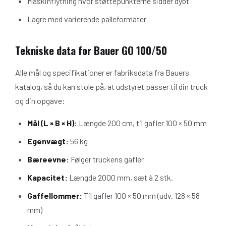
Maskinflytning hvor støttepunkterne sidder dybt
Lagre med varierende palleformater
Tekniske data for Bauer GO 100/50
Alle mål og specifikationer er fabriksdata fra Bauers
katalog, så du kan stole på, at udstyret passer til din truck
og din opgave:
Mål (L × B × H):
Længde 200 cm, til gafler 100 × 50 mm
Egenvægt:
56 kg
Bæreevne:
Følger truckens gafler
Kapacitet:
Længde 2000 mm, sæt à 2 stk.
Gaffellommer:
Til gafler 100 × 50 mm (udv. 128 × 58
mm)