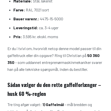
Materiale:
Stål, lakeret
Farve:
RAL 7021 sort
Bauer varenr.:
4475-15-5000
Leveringstid:
ca. 3–4 uger
Pris:
3.595 kr. ekskl. moms
Er du i tvivl om, hvorvidt netop denne model passer til din
gaffeltruck eller din opgave? Ring til Christian på
50 360
350
– som uddannet entreprenørmaskinmekaniker svarer
han på alle tekniske spørgsmål, inden du bestiller.
Sådan vælger du den rette gaffelforlænger –
husk 60 %-reglen
Tre ting afgør valget:
1) Gaffelmål
– mål bredden og