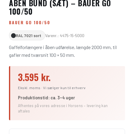
ÅBEN BUND (SÆT) – BAUER GO
100/50
BAUER GO 100/50
RAL 7021 sort
Varenr.: 4475-15-5000
Gaffelforlængere i åben udførelse, længde 2000 mm, til
gafler med tværsnit 100 × 50 mm.
3.595 kr.
Ekskl. moms · Vi sælger kun til erhverv
Produktionstid: ca. 3–4 uger
Afhentes på vores adresse i Horsens – levering kan
aftales