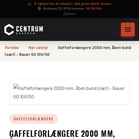
Vi sælger kun til erhverv – alle priser ekskl. moms
Bollervej 131, 8700 Horsens ·
50 360 350
Admin
Forside
›
Nyt udstyr
›
Gaffelforlængere 2000 mm, åben bund
(sæt) – Bauer GO 100/50
Maskinservice
Hydraulikslanger på mål
GAFFELFORLÆNGERE
Byttepris – sælg din maskine
GAFFELFORLÆNGERE 2000 MM,
Leasingberegner