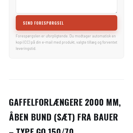
SEND FORESPØRGSEL
Forespørgslen er uforpligtende. Du modtager automatisk en
kopi (CC) på din e-mail med produkt, valgte tillæg og forventet
leveringstid.
GAFFELFORLÆNGERE 2000 MM,
ÅBEN BUND (SÆT) FRA BAUER
– TYPE GO 150/70