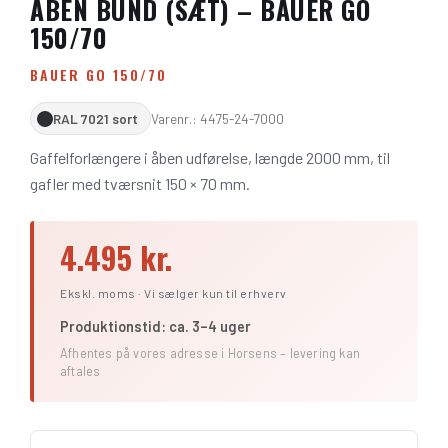
ÅBEN BUND (SÆT) – BAUER GO
150/70
BAUER GO 150/70
RAL 7021 sort
Varenr.: 4475-24-7000
Gaffelforlængere i åben udførelse, længde 2000 mm, til
gafler med tværsnit 150 × 70 mm.
4.495 kr.
Ekskl. moms · Vi sælger kun til erhverv
Produktionstid: ca. 3–4 uger
Afhentes på vores adresse i Horsens – levering kan
aftales