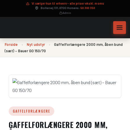
Vi sælger kun til erhverv – alle priser ekskl. moms
Bollervej 131, 8700 Horsens ·
50 360 350
Admin
Forside
›
Nyt udstyr
›
Gaffelforlængere 2000 mm, åben bund
(sæt) – Bauer GO 150/70
Maskinservice
Hydraulikslanger på mål
GAFFELFORLÆNGERE
Byttepris – sælg din maskine
GAFFELFORLÆNGERE 2000 MM,
Leasingberegner