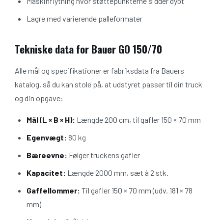
Maskinflytning hvor støttepunkterne sidder dybt
Lagre med varierende palleformater
Tekniske data for Bauer GO 150/70
Alle mål og specifikationer er fabriksdata fra Bauers
katalog, så du kan stole på, at udstyret passer til din truck
og din opgave:
Mål (L × B × H):
Længde 200 cm, til gafler 150 × 70 mm
Egenvægt:
80 kg
Bæreevne:
Følger truckens gafler
Kapacitet:
Længde 2000 mm, sæt à 2 stk.
Gaffellommer:
Til gafler 150 × 70 mm (udv. 181 × 78
mm)