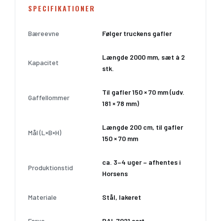
SPECIFIKATIONER
Bæreevne
Følger truckens gafler
Længde 2000 mm, sæt à 2
Kapacitet
stk.
Til gafler 150 × 70 mm (udv.
Gaffellommer
181 × 78 mm)
Længde 200 cm, til gafler
Mål (L×B×H)
150 × 70 mm
ca. 3–4 uger – afhentes i
Produktionstid
Horsens
Materiale
Stål, lakeret
Farve
RAL 7021 sort