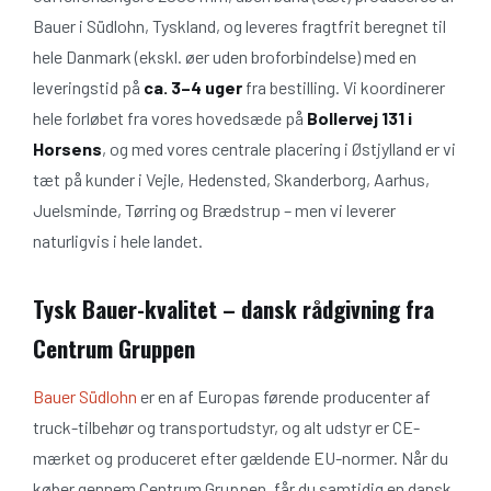
Bauer i Südlohn, Tyskland, og leveres fragtfrit beregnet til
hele Danmark (ekskl. øer uden broforbindelse) med en
leveringstid på
ca. 3–4 uger
fra bestilling. Vi koordinerer
hele forløbet fra vores hovedsæde på
Bollervej 131 i
Horsens
, og med vores centrale placering i Østjylland er vi
tæt på kunder i Vejle, Hedensted, Skanderborg, Aarhus,
Juelsminde, Tørring og Brædstrup – men vi leverer
naturligvis i hele landet.
Tysk Bauer-kvalitet – dansk rådgivning fra
Centrum Gruppen
Bauer Südlohn
er en af Europas førende producenter af
truck-tilbehør og transportudstyr, og alt udstyr er CE-
mærket og produceret efter gældende EU-normer. Når du
køber gennem Centrum Gruppen, får du samtidig en dansk