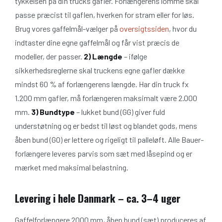
tykkelsen på din trucks gafler. Forlængerens lomme skal
passe præcist til gaflen, hverken for stram eller for løs.
Brug vores gaffelmål-vælger på
oversigtssiden
, hvor du
indtaster dine egne gaffelmål og får vist præcis de
modeller, der passer.
2) Længde
– ifølge
sikkerhedsreglerne skal truckens egne gafler dække
mindst 60 % af forlængerens længde. Har din truck fx
1.200 mm gafler, må forlængeren maksimalt være 2.000
mm.
3) Bundtype
– lukket bund (GG) giver fuld
understøtning og er bedst til løst og blandet gods, mens
åben bund (GO) er lettere og rigeligt til palleløft. Alle Bauer-
forlængere leveres parvis som sæt med låsepind og er
mærket med maksimal belastning.
Levering i hele Danmark – ca. 3–4 uger
Gaffelforlængere 2000 mm, åben bund (sæt) produceres af