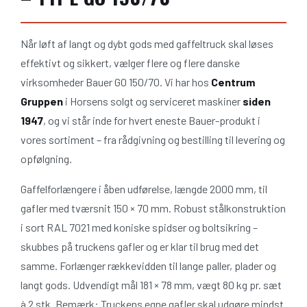
Når løft af langt og dybt gods med gaffeltruck skal løses
effektivt og sikkert, vælger flere og flere danske
virksomheder Bauer GO 150/70. Vi har hos
Centrum
Gruppen
i Horsens solgt og serviceret maskiner
siden
1947
, og vi står inde for hvert eneste Bauer-produkt i
vores sortiment – fra rådgivning og bestilling til levering og
opfølgning.
Gaffelforlængere i åben udførelse, længde 2000 mm, til
gafler med tværsnit 150 × 70 mm. Robust stålkonstruktion
i sort RAL 7021 med koniske spidser og boltsikring –
skubbes på truckens gafler og er klar til brug med det
samme. Forlænger rækkevidden til lange paller, plader og
langt gods. Udvendigt mål 181 × 78 mm, vægt 80 kg pr. sæt
à 2 stk. Bemærk: Truckens egne gafler skal udgøre mindst