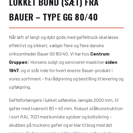
LUKKET BUND (SÆT) FRA
BAUER – TYPE GG 80/40
Når løft af langt og dybt gods med gaffeltruck skal løses
effektivt og sikkert, vælger flere og flere danske
virksomheder Bauer GG 80/40. Vi har hos
Centrum
Gruppen
i Horsens solgt og serviceret maskiner
siden
1947
, og vi står inde for hvert eneste Bauer-produkt i
vores sortiment – fra rådgivning og bestilling til levering og
opfølgning.
Gaffelforlængere i lukket udførelse, længde 2000 mm, til
gafler med tværsnit 80 × 40 mm. Robust stålkonstruktion
i sort RAL 7021 med koniske spidser og boltsikring –
skubbes på truckens gafler og er klar til brug med det