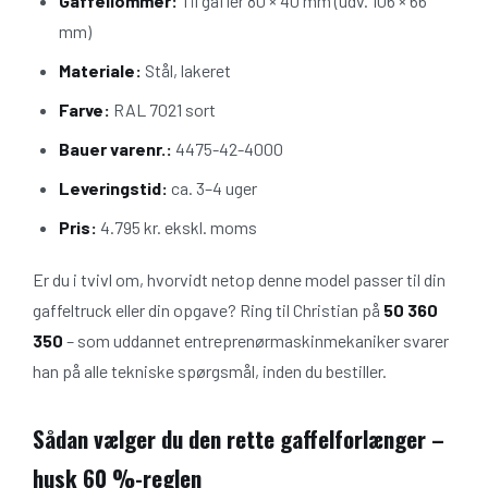
Gaffellommer:
Til gafler 80 × 40 mm (udv. 106 × 66
mm)
Materiale:
Stål, lakeret
Farve:
RAL 7021 sort
Bauer varenr.:
4475-42-4000
Leveringstid:
ca. 3–4 uger
Pris:
4.795 kr. ekskl. moms
Er du i tvivl om, hvorvidt netop denne model passer til din
gaffeltruck eller din opgave? Ring til Christian på
50 360
350
– som uddannet entreprenørmaskinmekaniker svarer
han på alle tekniske spørgsmål, inden du bestiller.
Sådan vælger du den rette gaffelforlænger –
husk 60 %-reglen