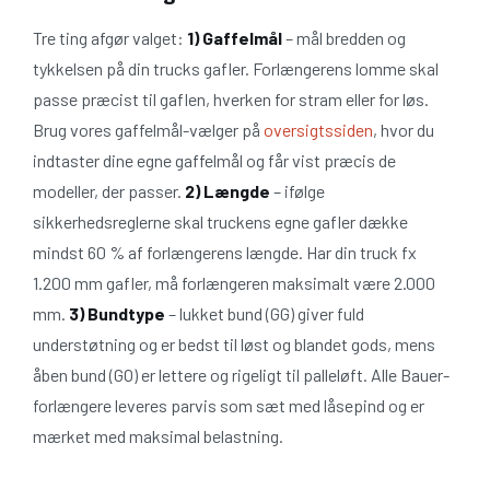
Tre ting afgør valget:
1) Gaffelmål
– mål bredden og
tykkelsen på din trucks gafler. Forlængerens lomme skal
passe præcist til gaflen, hverken for stram eller for løs.
Brug vores gaffelmål-vælger på
oversigtssiden
, hvor du
indtaster dine egne gaffelmål og får vist præcis de
modeller, der passer.
2) Længde
– ifølge
sikkerhedsreglerne skal truckens egne gafler dække
mindst 60 % af forlængerens længde. Har din truck fx
1.200 mm gafler, må forlængeren maksimalt være 2.000
mm.
3) Bundtype
– lukket bund (GG) giver fuld
understøtning og er bedst til løst og blandet gods, mens
åben bund (GO) er lettere og rigeligt til palleløft. Alle Bauer-
forlængere leveres parvis som sæt med låsepind og er
mærket med maksimal belastning.