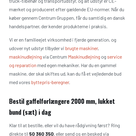
truck-tilbehør og transportudstyr, og alt udstyr er CE-
mærket og produceret efter gældende EU-normer. Når du
køber gennem Centrum Gruppen, får du samtidig en dansk
handelspartner, der kender produkterne i praksis.
Vi er en familieejet virksomhed i fjerde generation, og
udover nyt udstyr tilbyder vi
brugte maskiner
,
maskinudlejning
via Centrum
Maskinudlejning
og
service
og reparation
med egen mekaniker. Har du en gammel
maskine, der skal skiftes ud, kan du få et vejledende bud
med vores
byttepris-beregner
.
Bestil gaffelforlængere 2000 mm, lukket
bund (sæt) i dag
Klar til at bestille, eller vil du have rådgivning først? Ring
direkte til
50 360 350
, eller send os en besked via