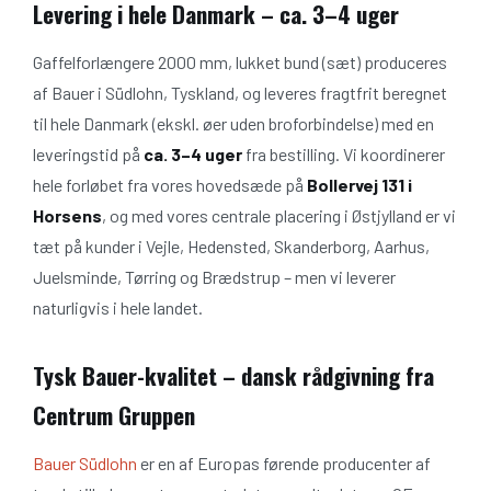
Levering i hele Danmark – ca. 3–4 uger
Gaffelforlængere 2000 mm, lukket bund (sæt) produceres
af Bauer i Südlohn, Tyskland, og leveres fragtfrit beregnet
til hele Danmark (ekskl. øer uden broforbindelse) med en
leveringstid på
ca. 3–4 uger
fra bestilling. Vi koordinerer
hele forløbet fra vores hovedsæde på
Bollervej 131 i
Horsens
, og med vores centrale placering i Østjylland er vi
tæt på kunder i Vejle, Hedensted, Skanderborg, Aarhus,
Juelsminde, Tørring og Brædstrup – men vi leverer
naturligvis i hele landet.
Tysk Bauer-kvalitet – dansk rådgivning fra
Centrum Gruppen
Bauer Südlohn
er en af Europas førende producenter af