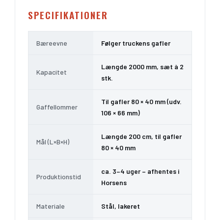
SPECIFIKATIONER
Bæreevne
Følger truckens gafler
Længde 2000 mm, sæt à 2
Kapacitet
stk.
Til gafler 80 × 40 mm (udv.
Gaffellommer
106 × 66 mm)
Længde 200 cm, til gafler
Mål (L×B×H)
80 × 40 mm
ca. 3–4 uger – afhentes i
Produktionstid
Horsens
Materiale
Stål, lakeret