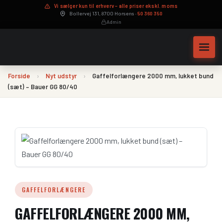
Vi sælger kun til erhverv – alle priser ekskl. moms
Bollervej 131, 8700 Horsens ·
50 360 350
Admin
Forside
›
Nyt udstyr
›
Gaffelforlængere 2000 mm, lukket bund
(sæt) – Bauer GG 80/40
Maskinservice
Hydraulikslanger på mål
GAFFELFORLÆNGERE
Byttepris – sælg din maskine
GAFFELFORLÆNGERE 2000 MM,
Leasingberegner