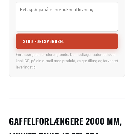
SEND FORESPØRGSEL
Forespørgslen er uforpligtende. Du modtager automatisk en
kopi (CC) på din e-mail med produkt, valgte tillæg og forventet
leveringstid.
GAFFELFORLÆNGERE 2000 MM,