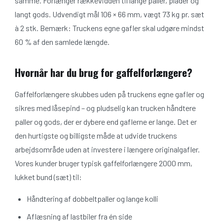
samme. Forlænger rækkevidden til lange paller, plader og
langt gods. Udvendigt mål 106 × 66 mm, vægt 73 kg pr. sæt
à 2 stk. Bemærk: Truckens egne gafler skal udgøre mindst
60 % af den samlede længde.
Hvornår har du brug for gaffelforlængere?
Gaffelforlængere skubbes uden på truckens egne gafler og
sikres med låsepind – og pludselig kan trucken håndtere
paller og gods, der er dybere end gaflerne er lange. Det er
den hurtigste og billigste måde at udvide truckens
arbejdsområde uden at investere i længere originalgafler.
Vores kunder bruger typisk gaffelforlængere 2000 mm,
lukket bund (sæt) til:
Håndtering af dobbeltpaller og lange kolli
Aflæsning af lastbiler fra én side